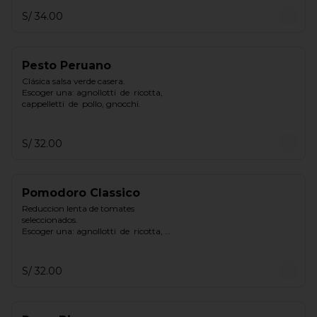
S/ 34.00
Pesto Peruano
Clásica salsa verde casera.

Escoger una: agnollotti  de  ricotta, 
cappelletti  de  pollo, gnocchi.
S/ 32.00
Pomodoro Classico
Reduccion lenta de tomates 
seleccionados.

Escoger una: agnollotti  de  ricotta, 
cappelletti  de  pollo, gnocchi.
S/ 32.00