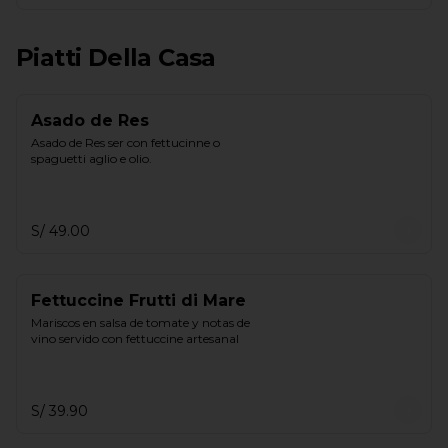
Piatti Della Casa
Asado de Res
Asado de Res ser con fettucinne o 
spaguetti aglio e olio.
S/ 49.00
Fettuccine Frutti di Mare
Mariscos en salsa de tomate y notas de 
vino servido con fettuccine artesanal
S/ 39.90