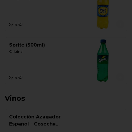
S/ 6.50
Sprite (500ml)
Original
S/ 6.50
Vinos
Colección Azagador
Español - Cosecha
(700ml)