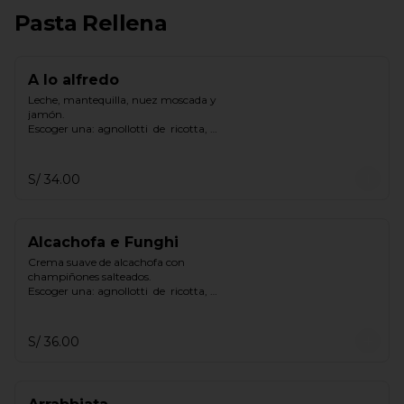
Pasta Rellena
A lo alfredo
Leche, mantequilla, nuez moscada y 
jamón.

Escoger una: agnollotti  de  ricotta, 
cappelletti  de  pollo, gnocchi.
S/ 34.00
Alcachofa e Funghi
Crema suave de alcachofa con 
champiñones salteados.

Escoger una: agnollotti  de  ricotta, 
cappelletti  de  pollo, gnocchi.
S/ 36.00