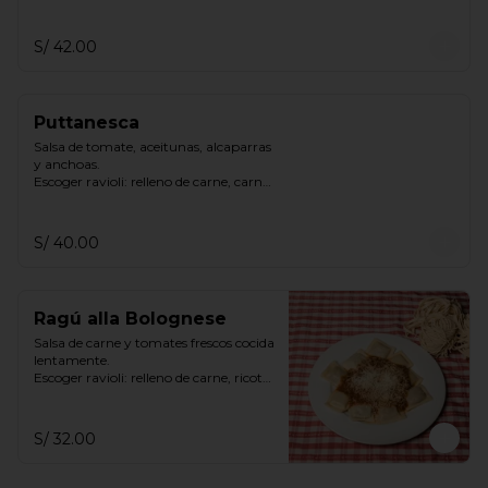
y espinaca, ricotta espinaca, ricotta.
S/ 42.00
Puttanesca
Salsa de tomate, aceitunas, alcaparras 
y anchoas.

Escoger ravioli: relleno de carne, carne 
y espinaca, ricotta espinaca, ricotta.
S/ 40.00
Ragú alla Bolognese
Salsa de carne y tomates frescos cocida 
lentamente.

Escoger ravioli: relleno de carne, ricotta 
& espinaca, ricotta
S/ 32.00