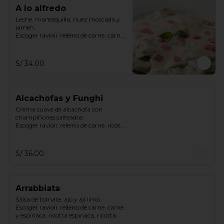
A lo alfredo
Leche, mantequilla, nuez moscada y 
jamén.

Escoger ravioli: relleno de carne, carne 
y espinaca, ricotta espinaca, ricotta
S/ 34.00
Alcachofas y Funghi
Crema suave de alcachofa con 
champiñones salteados.

Escoger ravioli: relleno de carne, ricotta 
& espinaca, ricotta.
S/ 36.00
Arrabbiata
Salsa de tomate, ajo y ají limo.

Escoger ravioli: relleno de carne, carne 
y espinaca, ricotta espinaca, ricotta.