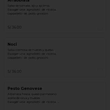
Arrabbiata
Salsa de tomate, ajo y ají limo.

Escoger una: agnollotti  de  ricotta, 
cappelletti  de  pollo, gnocchi.
S/ 36.00
Noci
Salsa cremosa de nueces y queso.

Escoger una: agnollotti  de  ricotta, 
cappelletti  de  pollo, gnocchi
S/ 36.00
Pesto Genovese
Albahaca fresca, queso parmesano 
aceite de oliva y nueces.

Escoger una: agnollotti  de  ricotta, 
cappelletti  de  pollo, gnocchi.