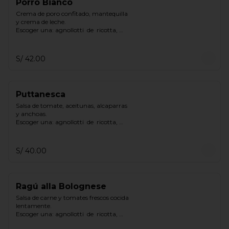
Porro Bianco
Crema de poro confitado, mantequilla 
y crema de leche.

Escoger una: agnollotti  de  ricotta, 
cappelletti  de  pollo, gnocchi
S/ 42.00
Puttanesca
Salsa de tomate, aceitunas, alcaparras 
y anchoas.

Escoger una: agnollotti  de  ricotta, 
cappelletti  de  pollo, gnocchi.
S/ 40.00
Ragú alla Bolognese
Salsa de carne y tomates frescos cocida 
lentamente.

Escoger una: agnollotti  de  ricotta, 
cappelletti  de  pollo, gnocchi.