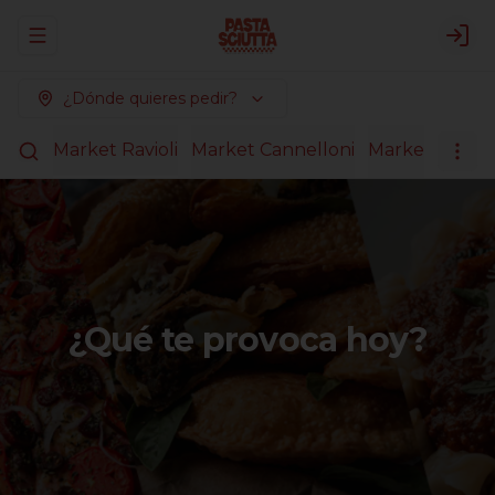
Abrir menu de navegación
Logi
¿Dónde quieres pedir?
agnas
Market Ravioli
Market Cannelloni
Market Pasta
¿Qué te provoca hoy?