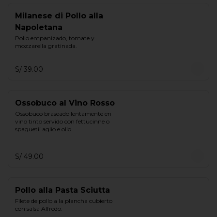
Milanese di Pollo alla
Napoletana
Pollo empanizado, tomate y 
mozzarella gratinada.
S/ 39.00
Ossobuco al Vino Rosso
Ossobuco braseado lentamente en 
vino tinto servido con fettucinne o 
spaguetii aglio e olio.
S/ 49.00
Pollo alla Pasta Sciutta
Filete de pollo a la plancha cubierto 
con salsa Alfredo.