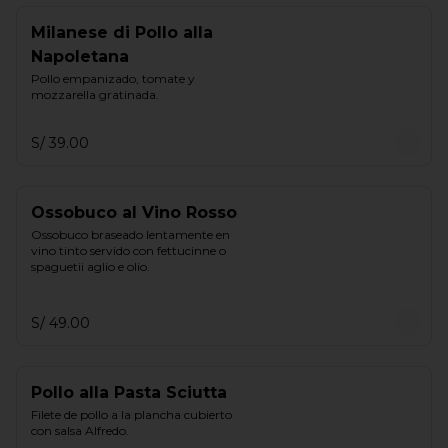
Milanese di Pollo alla
Napoletana
Pollo empanizado, tomate y 
mozzarella gratinada.
S/ 39.00
Ossobuco al Vino Rosso
Ossobuco braseado lentamente en 
vino tinto servido con fettucinne o 
spaguetii aglio e olio.
S/ 49.00
Pollo alla Pasta Sciutta
Filete de pollo a la plancha cubierto 
con salsa Alfredo.