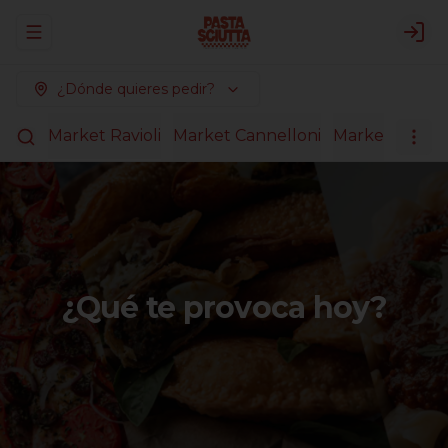
Abrir menu de navegación
Logi
¿Dónde quieres pedir?
agnas
Market Ravioli
Market Cannelloni
Market Pasta
¿Qué te provoca hoy?