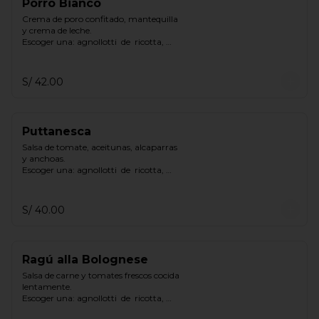
Porro Bianco
Crema de poro confitado, mantequilla 
y crema de leche.

Escoger una: agnollotti  de  ricotta, 
cappelletti  de  pollo, gnocchi
S/ 42.00
Puttanesca
Salsa de tomate, aceitunas, alcaparras 
y anchoas.

Escoger una: agnollotti  de  ricotta, 
cappelletti  de  pollo, gnocchi.
S/ 40.00
Ragú alla Bolognese
Salsa de carne y tomates frescos cocida 
lentamente.

Escoger una: agnollotti  de  ricotta, 
cappelletti  de  pollo, gnocchi.