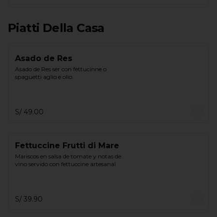
Piatti Della Casa
Asado de Res
Asado de Res ser con fettucinne o 
spaguetti aglio e olio.
S/ 49.00
Fettuccine Frutti di Mare
Mariscos en salsa de tomate y notas de 
vino servido con fettuccine artesanal
S/ 39.90