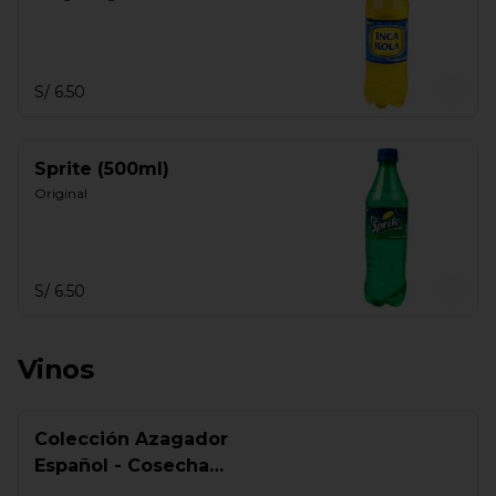
S/ 6.50
Sprite (500ml)
Original
S/ 6.50
Vinos
Colección Azagador
Español - Cosecha
(700ml)