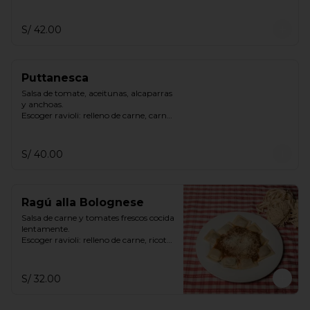
y espinaca, ricotta espinaca, ricotta.
S/ 42.00
Puttanesca
Salsa de tomate, aceitunas, alcaparras 
y anchoas.

Escoger ravioli: relleno de carne, carne 
y espinaca, ricotta espinaca, ricotta.
S/ 40.00
Ragú alla Bolognese
Salsa de carne y tomates frescos cocida 
lentamente.

Escoger ravioli: relleno de carne, ricotta 
& espinaca, ricotta
S/ 32.00