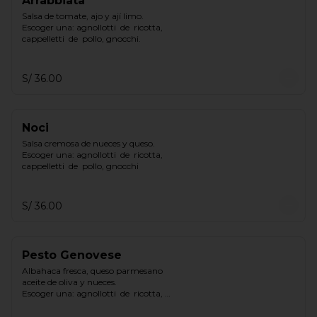
Arrabbiata
Salsa de tomate, ajo y ají limo.

Escoger una: agnollotti  de  ricotta, 
cappelletti  de  pollo, gnocchi.
S/ 36.00
Noci
Salsa cremosa de nueces y queso.

Escoger una: agnollotti  de  ricotta, 
cappelletti  de  pollo, gnocchi
S/ 36.00
Pesto Genovese
Albahaca fresca, queso parmesano 
aceite de oliva y nueces.

Escoger una: agnollotti  de  ricotta, 
cappelletti  de  pollo, gnocchi.