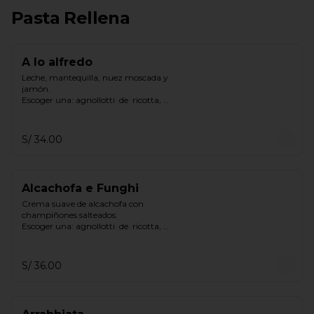
Pasta Rellena
A lo alfredo
Leche, mantequilla, nuez moscada y 
jamón.

Escoger una: agnollotti  de  ricotta, 
cappelletti  de  pollo, gnocchi.
S/ 34.00
Alcachofa e Funghi
Crema suave de alcachofa con 
champiñones salteados.

Escoger una: agnollotti  de  ricotta, 
cappelletti  de  pollo, gnocchi.
S/ 36.00