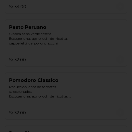
S/ 34.00
Pesto Peruano
Clásica salsa verde casera.

Escoger una: agnollotti  de  ricotta, 
cappelletti  de  pollo, gnocchi.
S/ 32.00
Pomodoro Classico
Reduccion lenta de tomates 
seleccionados.

Escoger una: agnollotti  de  ricotta, 
cappelletti  de  pollo, gnocchi.
S/ 32.00