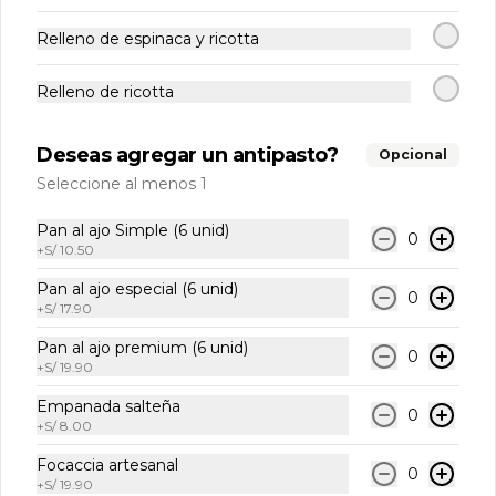
Relleno de espinaca y ricotta
S/ 55.00
Relleno de ricotta
Lasagna ai Funghis
congelada
Deseas agregar un antipasto?
Opcional
Crema de champiñones y queso 
Seleccione al menos 1
fundido.
Pan al ajo Simple (6 unid)
S/ 55.00
0
+
S/ 10.50
Pan al ajo especial (6 unid)
0
+
S/ 17.90
Lasagna al Pesto
congelada
Pan al ajo premium (6 unid)
0
Pollo, champiñones y salsa pesto.
+
S/ 19.90
Empanada salteña
0
+
S/ 8.00
S/ 55.00
Focaccia artesanal
0
+
S/ 19.90