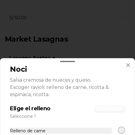
S/ 50.00
Market Lasagnas
Lasagna Acelga e
Pancetta congelada
Noci
Acelga fresca, tocino y salsa blanca.
Salsa cremosa de nueces y queso.
Escoger ravioli: relleno de carne, ricotta &
S/ 55.00
espinaca, ricotta.
Elige el relleno
Obligatorio
Lasagna Quattro
Seleccione 1
Formaggi congelada
Relleno de carne