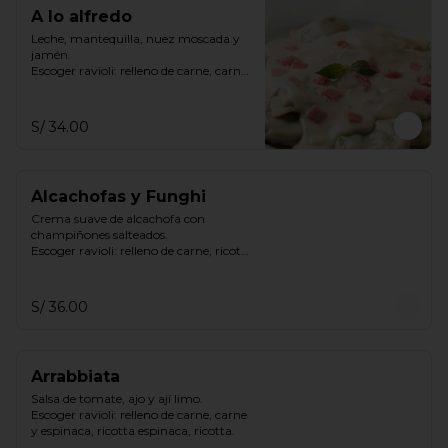
A lo alfredo
Leche, mantequilla, nuez moscada y 
jamén.

Escoger ravioli: relleno de carne, carne 
y espinaca, ricotta espinaca, ricotta
S/ 34.00
Alcachofas y Funghi
Crema suave de alcachofa con 
champiñones salteados.

Escoger ravioli: relleno de carne, ricotta 
& espinaca, ricotta.
S/ 36.00
Arrabbiata
Salsa de tomate, ajo y ají limo.

Escoger ravioli: relleno de carne, carne 
y espinaca, ricotta espinaca, ricotta.