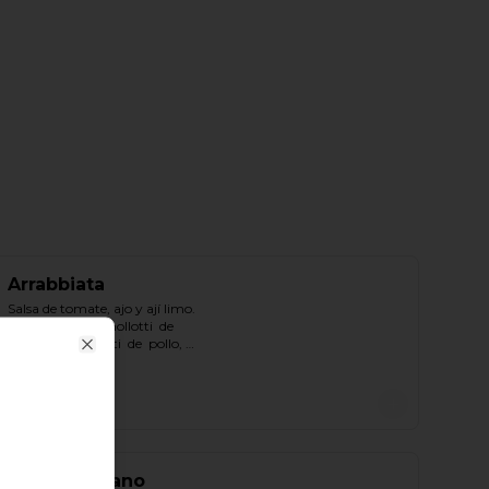
Arrabbiata
Salsa de tomate, ajo y ají limo.

Escoger una: agnollotti  de  
ricotta, cappelletti  de  pollo, 
gnocchi.
Close
S/ 36.00
Pesto Peruano