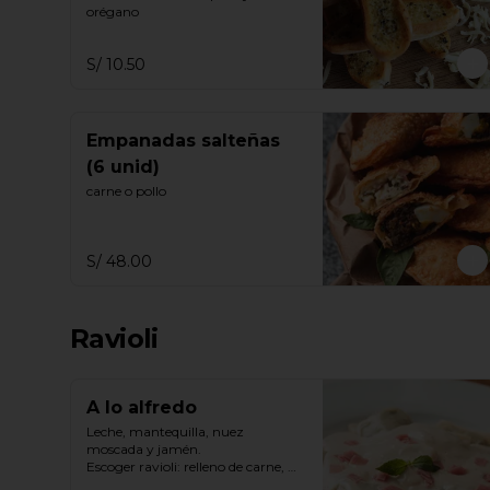
orégano
S/ 10.50
Empanadas salteñas
(6 unid)
carne o pollo
S/ 48.00
Ravioli
A lo alfredo
Leche, mantequilla, nuez 
moscada y jamén.

Escoger ravioli: relleno de carne, 
carne y espinaca, ricotta espinaca, 