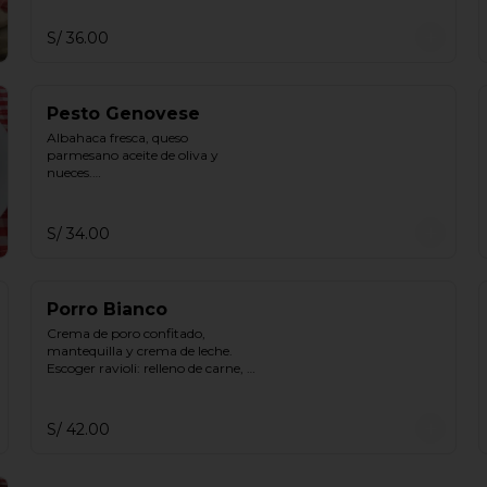
S/ 36.00
Pesto Genovese
Albahaca fresca, queso 
parmesano aceite de oliva y 
nueces.

Escoger ravioli: relleno de carne, 
carne y espinaca, ricotta espinaca, 
ricotta
S/ 34.00
Porro Bianco
Crema de poro confitado, 
mantequilla y crema de leche.

Escoger ravioli: relleno de carne, 
carne y espinaca, ricotta espinaca, 
ricotta.
S/ 42.00