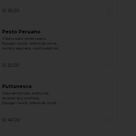
S/ 36.00
Pesto Peruano
Clásica salsa verde casera.

Escoger ravioli: relleno de carne, 
carne y espinaca, ricotta espinaca, 
ricotta.
S/ 32.00
Puttanesca
Salsa de tomate, aceitunas, 
alcaparras y anchoas.

Escoger ravioli: relleno de carne, 
carne y espinaca, ricotta espinaca, 
ricotta.
S/ 40.00