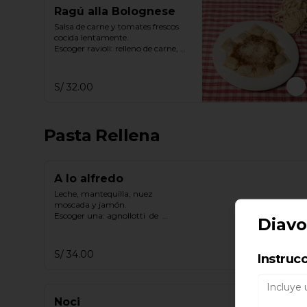
Ragú alla Bolognese
Salsa de carne y tomates frescos 
cocida lentamente.

Escoger ravioli: relleno de carne, 
ricotta & espinaca, ricotta
S/ 32.00
Pasta Rellena
A lo alfredo
Leche, mantequilla, nuez 
moscada y jamón.

Escoger una: agnollotti  de  
Diavo
ricotta, cappelletti  de  pollo, 
gnocchi.
S/ 34.00
Instruc
Noci