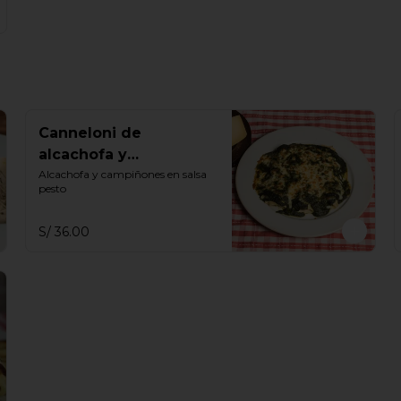
Canneloni de
alcachofa y
champiñones al pesto
Alcachofa y campiñones en salsa 
pesto
S/ 36.00