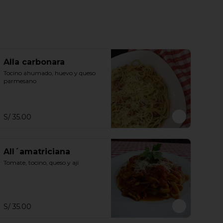
Alla carbonara
Tocino ahumado, huevo y queso 
parmesano
S/ 35.00
All´amatriciana
Tomate, tocino, queso y ají
S/ 35.00