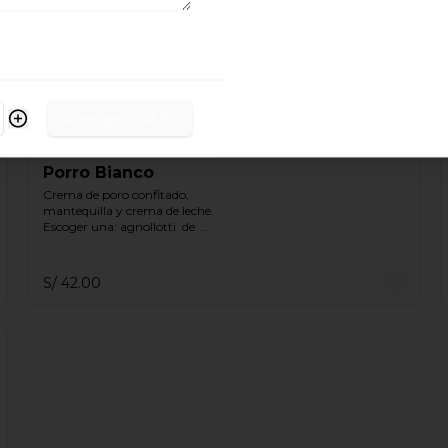
Albahaca fresca, queso 
parmesano aceite de oliva y 
nueces.

Escoger una: agnollotti  de  
ricotta, cappelletti  de  pollo, 
gnocchi.
S/ 34.00
Agregar
S/ 42.50
Porro Bianco
Crema de poro confitado, 
mantequilla y crema de leche.

Escoger una: agnollotti  de  
ricotta, cappelletti  de  pollo, 
gnocchi
S/ 42.00