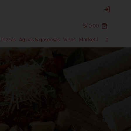
Login
S/ 0.00
Pizzas
Aguas & gaseosas
Vinos
Market Lasagnas
Mar