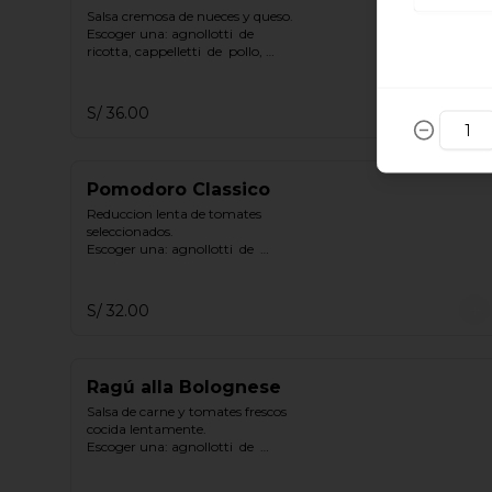
Salsa cremosa de nueces y queso.

Escoger una: agnollotti  de  
ricotta, cappelletti  de  pollo, 
gnocchi
S/ 36.00
Pomodoro Classico
Reduccion lenta de tomates 
seleccionados.

Escoger una: agnollotti  de  
ricotta, cappelletti  de  pollo, 
gnocchi.
S/ 32.00
Ragú alla Bolognese
Salsa de carne y tomates frescos 
cocida lentamente.

Escoger una: agnollotti  de  
ricotta, cappelletti  de  pollo, 
gnocchi.