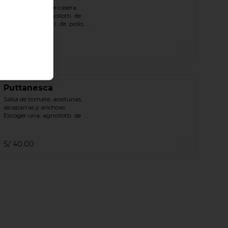
Clásica salsa verde casera.

Escoger una: agnollotti  de  
ricotta, cappelletti  de  pollo, 
gnocchi.
S/ 32.00
Puttanesca
Salsa de tomate, aceitunas, 
alcaparras y anchoas.

Escoger una: agnollotti  de  
ricotta, cappelletti  de  pollo, 
gnocchi.
S/ 40.00