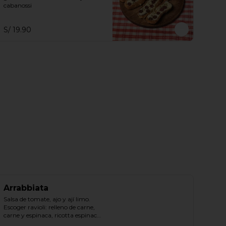
cabanossi
S/ 19.90
Arrabbiata
Salsa de tomate, ajo y ají limo.

Escoger ravioli: relleno de carne, 
carne y espinaca, ricotta espinaca, 
ricotta.