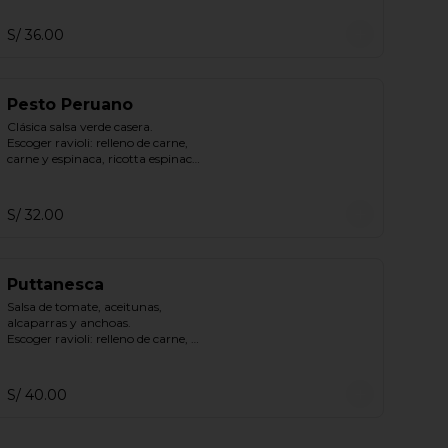
S/ 36.00
Pesto Peruano
Clásica salsa verde casera.

Escoger ravioli: relleno de carne, 
carne y espinaca, ricotta espinaca, 
ricotta.
S/ 32.00
Puttanesca
Salsa de tomate, aceitunas, 
alcaparras y anchoas.

Escoger ravioli: relleno de carne, 
carne y espinaca, ricotta espinaca, 
ricotta.
S/ 40.00