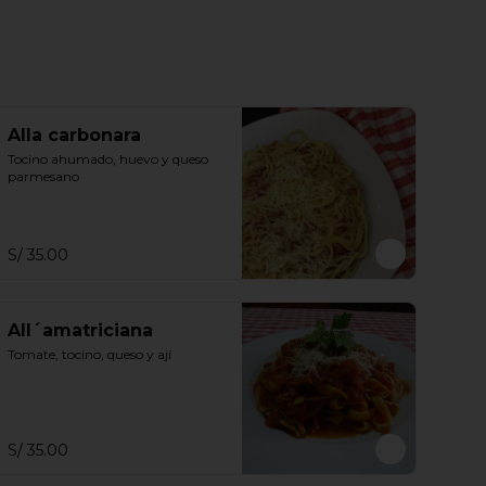
Alla carbonara
Tocino ahumado, huevo y queso 
parmesano
S/ 35.00
All´amatriciana
Tomate, tocino, queso y ají
S/ 35.00