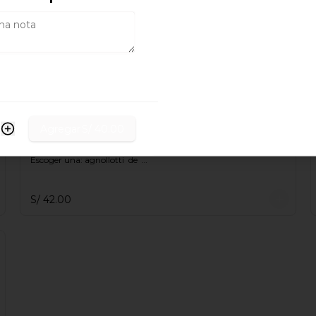
Albahaca fresca, queso 
parmesano aceite de oliva y 
nueces.

Escoger una: agnollotti  de  
ricotta, cappelletti  de  pollo, 
gnocchi.
S/ 34.00
Porro Bianco
Agregar
S/ 40.00
Crema de poro confitado, 
mantequilla y crema de leche.

Escoger una: agnollotti  de  
ricotta, cappelletti  de  pollo, 
gnocchi
S/ 42.00