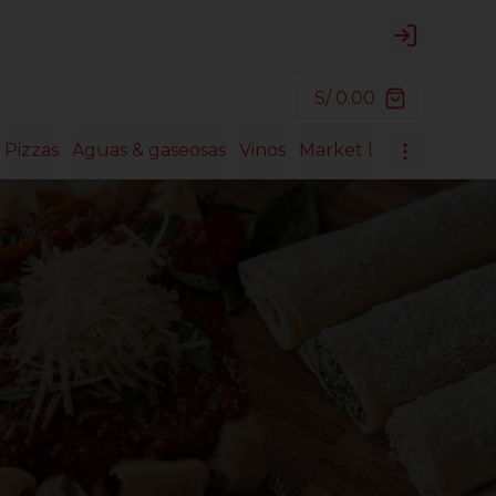
Login
S/ 0.00
Pizzas
Aguas & gaseosas
Vinos
Market Lasagnas
Mar