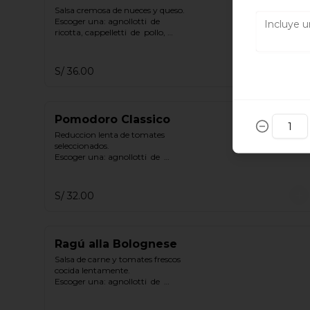
Salsa cremosa de nueces y queso.

Escoger una: agnollotti  de  
ricotta, cappelletti  de  pollo, 
gnocchi
S/ 36.00
Pomodoro Classico
Reduccion lenta de tomates 
seleccionados.

Escoger una: agnollotti  de  
ricotta, cappelletti  de  pollo, 
gnocchi.
S/ 32.00
Ragú alla Bolognese
Salsa de carne y tomates frescos 
cocida lentamente.

Escoger una: agnollotti  de  
ricotta, cappelletti  de  pollo, 
gnocchi.