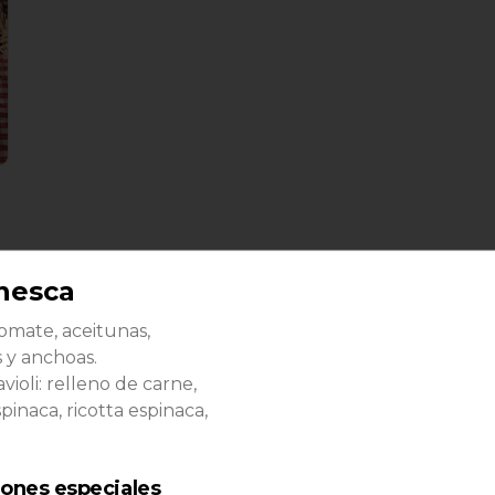
nesca
Alcachofa e Funghi
Crema suave de alcachofa con 
tomate, aceitunas,
champiñones salteados.

Escoger una: agnollotti  de  
s y anchoas.
ricotta, cappelletti  de  pollo, 
violi: relleno de carne,
gnocchi.
pinaca, ricotta espinaca,
S/ 36.00
iones especiales
Pesto Genovese