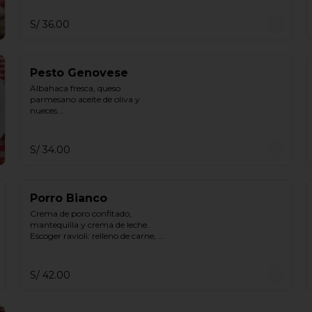
S/ 36.00
Pesto Genovese
Albahaca fresca, queso 
parmesano aceite de oliva y 
nueces.

Escoger ravioli: relleno de carne, 
carne y espinaca, ricotta espinaca, 
ricotta
S/ 34.00
Porro Bianco
Crema de poro confitado, 
mantequilla y crema de leche.

Escoger ravioli: relleno de carne, 
carne y espinaca, ricotta espinaca, 
ricotta.
S/ 42.00