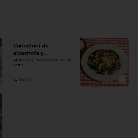
Canneloni de
alcachofa y
champiñones al pesto
Alcachofa y campiñones en salsa 
pesto
S/ 36.00