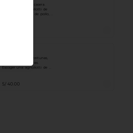
Clásica salsa verde casera.

Escoger una: agnollotti  de  
ricotta, cappelletti  de  pollo, 
gnocchi.
S/ 32.00
Puttanesca
Salsa de tomate, aceitunas, 
alcaparras y anchoas.

Escoger una: agnollotti  de  
ricotta, cappelletti  de  pollo, 
gnocchi.
S/ 40.00