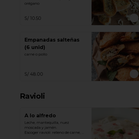
orégano
S/ 10.50
Empanadas salteñas
(6 unid)
carne o pollo
S/ 48.00
Ravioli
A lo alfredo
Leche, mantequilla, nuez 
moscada y jamén.

Escoger ravioli: relleno de carne, 
carne y espinaca, ricotta espinaca, 