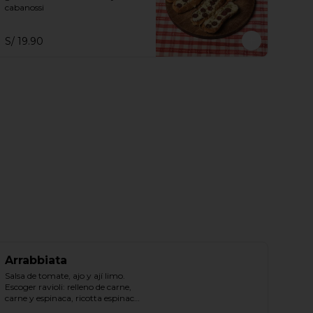
cabanossi
S/ 19.90
Arrabbiata
Salsa de tomate, ajo y ají limo.

Escoger ravioli: relleno de carne, 
carne y espinaca, ricotta espinaca, 
ricotta.