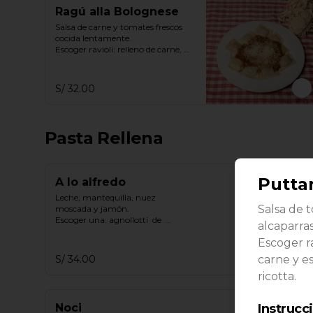
Ragú alla Bolognese
Salsa de carne y tomates frescos 
cocida lentamente.

Escoger ravioli: relleno de carne, 
ricotta & espinaca, ricotta
S/ 32.00
Pasta Rellena
Putta
A lo alfredo
Leche, mantequilla, nuez 
Salsa de 
moscada y jamón.

Escoger una: agnollotti  de  
alcaparra
ricotta, cappelletti  de  pollo, 
Escoger ra
gnocchi.
carne y es
S/ 34.00
ricotta.
Instrucc
Noci